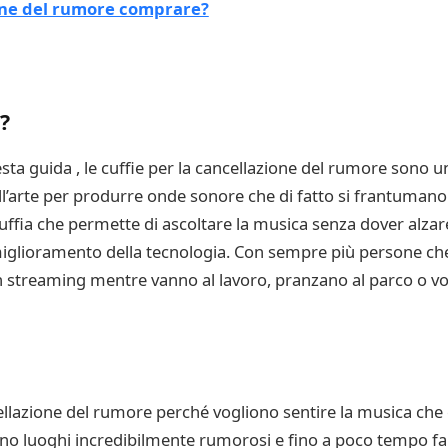
ione del rumore comprare?
?
ta guida , le cuffie per la cancellazione del rumore sono un 
dell’arte per produrre onde sonore che di fatto si frantuman
ffia che permette di ascoltare la musica senza dover alzare 
miglioramento della tecnologia. Con sempre più persone che
in streaming mentre vanno al lavoro, pranzano al parco o vol
cellazione del rumore perché vogliono sentire la musica che 
 sono luoghi incredibilmente rumorosi e fino a poco tempo f