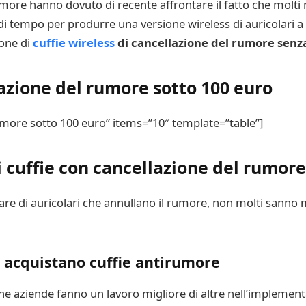
 rumore hanno dovuto di recente affrontare il fatto che mol
’ di tempo per produrre una versione wireless di auricolari 
one di
cuffie wireless
di cancellazione del rumore senza 
lazione del rumore sotto 100 euro
umore sotto 100 euro” items=”10″ template=”table”]
i cuffie con cancellazione del rumore
e di auricolari che annullano il rumore, non molti sanno m
 acquistano cuffie antirumore
une aziende fanno un lavoro migliore di altre nell’implemen