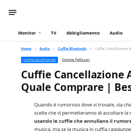
Monitor
TV
Abbigliamento
Audio
Home
Audio
Cuffie Bluetooth
Cuffie Cancellazione 
»
»
»
Simone Pellizzari
CUFFIE BLUETOOTH
Cuffie Cancellazione 
Quale Comprare | Be
Quando è rumoroso dove vi trovate, sia che s
scelte che vi permetteranno di ascoltare la 
usando le cuffie che annullano il rumor
musica, ma se la musica in cuffia raggiunge 