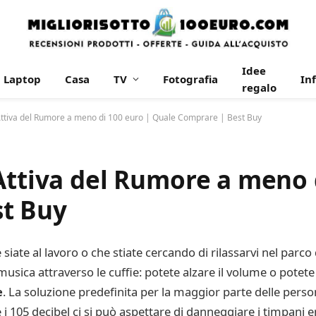
Idee
Laptop
Casa
TV
Fotografia
In
regalo
Attiva del Rumore a meno di 100 euro | Quale Comprare | Best Buy
Attiva del Rumore a meno 
st Buy
iate al lavoro o che stiate cercando di rilassarvi nel parc
musica attraverso le cuffie: potete alzare il volume o potet
e
. La soluzione predefinita per la maggior parte delle person
i 105 decibel ci si può aspettare di danneggiare i timpani e