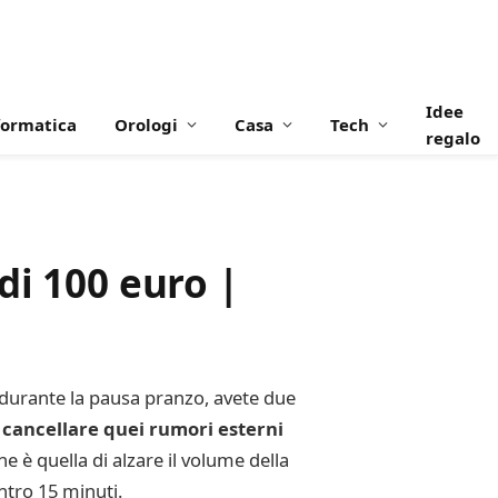
Idee
formatica
Orologi
Casa
Tech
regalo
di 100 euro |
o durante la pausa pranzo, avete due
e
cancellare quei rumori esterni
e è quella di alzare il volume della
ntro 15 minuti.