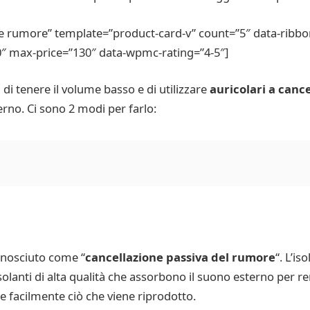
 rumore” template=”product-card-v” count=”5″ data-ribbon
0″ max-price=”130″ data-wpmc-rating=”4-5″]
a di tenere il volume basso e di utilizzare
auricolari a canc
erno. Ci sono 2 modi per farlo:
onosciuto come “
cancellazione passiva del rumore
“. L’i
lanti di alta qualità che assorbono il suono esterno per re
e facilmente ciò che viene riprodotto.