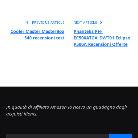
PREVIOUS ARTICLE
NEXT ARTICLE
Cooler Master MasterBox
Phanteks PH-
540 recensioni test
EC500ATGA_DWT01 Eclipse
P500A Recensioni Offerte
In qualità di Affiliato Amazon io ricevo un guadagno dagli
acquisti idonei.