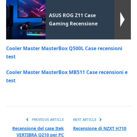
ASUS ROG Z11 Case
Gaming Recensione
Cooler Master MasterBox Q500L Case recensioni
test
Cooler Master MasterBox MB511 Case recensioni e
test
PREVIOUS ARTICLE
NEXT ARTICLE
Recensione del case Itek
Recensione di NZXT H710
VERTIBRA Q210 per PC