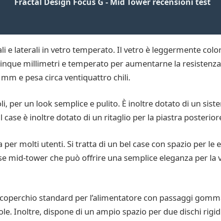
Fractal Design Focus G - Mid Tower recensioni test
tali e laterali in vetro temperato. Il vetro è leggermente col
sso cinque millimetri e temperato per aumentarne la resisten
 mm e pesa circa ventiquattro chili.
oli, per un look semplice e pulito. È inoltre dotato di un siste
Il case è inoltre dotato di un ritaglio per la piastra posteri
 per molti utenti. Si tratta di un bel case con spazio per le es
case mid-tower che può offrire una semplice eleganza per la 
un coperchio standard per l’alimentatore con passaggi gomma
ole. Inoltre, dispone di un ampio spazio per due dischi rigi