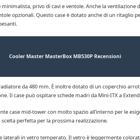
 minimalista, privo di cavi e ventole. Anche la ventilazione da
entole opzionali. Questo case è dotato anche di un ritaglio p
pesanti.
Cooler Master MasterBox MB530P Recensioni
radiatore da 480 mm. È inoltre dotato di un coperchio arrot
ione. Il case può ospitare schede madri da Mini-ITX a Exten
lente case mid-tower con molto spazio all’interno per le esige
 scelta perfetta per la prossima realizzazione.
i e laterali in vetro temperato. Il vetro è leggermente colorat