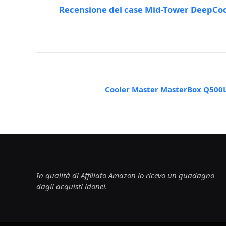
Recensione del case Mid-Tower DeepCoo
Cooler Master MasterBox Q500L 
In qualità di Affiliato Amazon io ricevo un guadagno
dagli acquisti idonei.