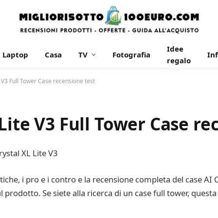
Idee
Laptop
Casa
TV
Fotografia
In
regalo
e V3 Full Tower Case recensione test
Lite V3 Full Tower Case re
ystal XL Lite V3
tiche, i pro e i contro e la recensione completa del case AI C
sul prodotto. Se siete alla ricerca di un case full tower, ques