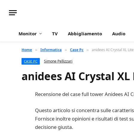
Monitor
TV
Abbigliamento
Audio
Home
Informatica
Case Pc
anidees AI Crystal XL Lit
»
»
»
Simone Pellizzari
CASE PC
anidees AI Crystal XL 
Recensione del case full tower Anidees AI Cr
Questo articolo si concentra sulle caratteris
Fornisce inoltre opinioni e risultati di test 
decisione giusta.