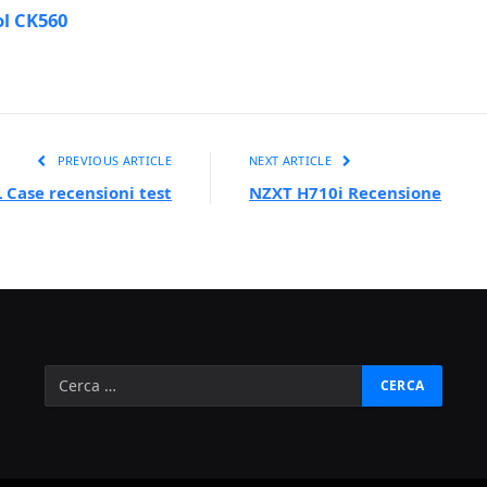
l CK560
PREVIOUS ARTICLE
NEXT ARTICLE
Case recensioni test
NZXT H710i Recensione