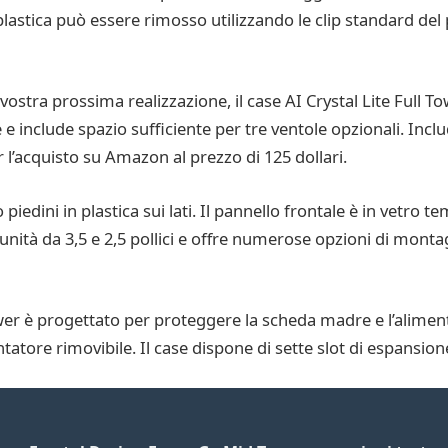
 plastica può essere rimosso utilizzando le clip standard del
 vostra prossima realizzazione, il case AI Crystal Lite Full T
e e include spazio sufficiente per tre ventole opzionali. Incl
r l’acquisto su Amazon al prezzo di 125 dollari.
ro piedini in plastica sui lati. Il pannello frontale è in vetro
 unità da 3,5 e 2,5 pollici e offre numerose opzioni di monta
ower è progettato per proteggere la scheda madre e l’aliment
entatore rimovibile. Il case dispone di sette slot di espansion