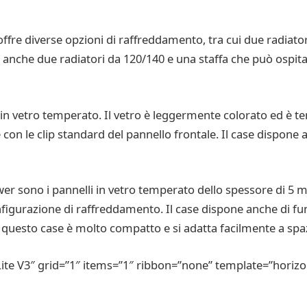
s offre diverse opzioni di raffreddamento, tra cui due radi
i anche due radiatori da 120/140 e una staffa che può ospit
ali in vetro temperato. Il vetro è leggermente colorato ed è t
le con le clip standard del pannello frontale. Il case dispon
ower sono i pannelli in vetro temperato dello spessore di 5 mm
figurazione di raffreddamento. Il case dispone anche di funzi
 questo case è molto compatto e si adatta facilmente a spazi
Lite V3″ grid=”1″ items=”1″ ribbon=”none” template=”horizo