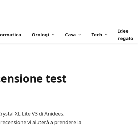
Idee
formatica
Orologi
Casa
Tech
regalo
censione test
rystal XL Lite V3 di Anidees.
ta recensione vi aiuterà a prendere la