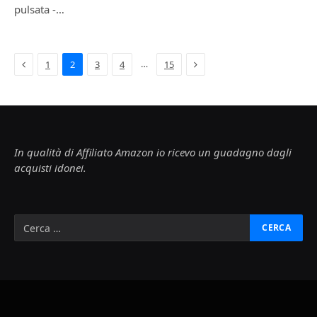
pulsata -…
Previous
Next
…
1
2
3
4
15
In qualità di Affiliato Amazon io ricevo un guadagno dagli
acquisti idonei.