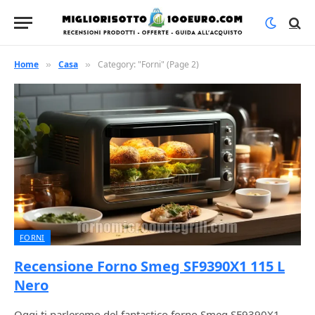
Home
Casa
Category: "Forni" (Page 2)
»
»
FORNI
Recensione Forno Smeg SF9390X1 115 L
Nero
Oggi ti parleremo del fantastico forno Smeg SF9390X1.