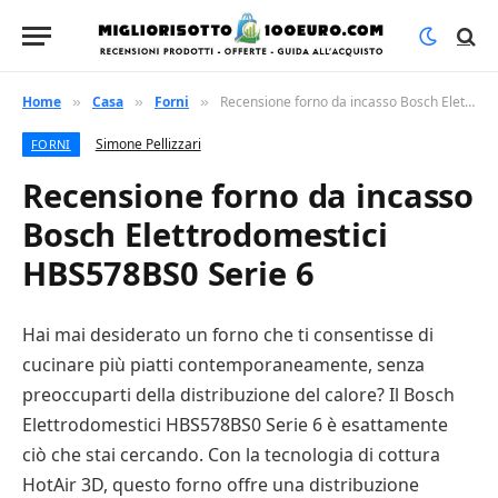
Home
Casa
Forni
Recensione forno da incasso Bosch Elettrodomestici HBS578BS0 Serie 6
»
»
»
Simone Pellizzari
FORNI
Recensione forno da incasso
Bosch Elettrodomestici
HBS578BS0 Serie 6
Hai mai desiderato un forno che ti consentisse di
cucinare più piatti contemporaneamente, senza
preoccuparti della distribuzione del calore? Il Bosch
Elettrodomestici HBS578BS0 Serie 6 è esattamente
ciò che stai cercando. Con la tecnologia di cottura
HotAir 3D, questo forno offre una distribuzione