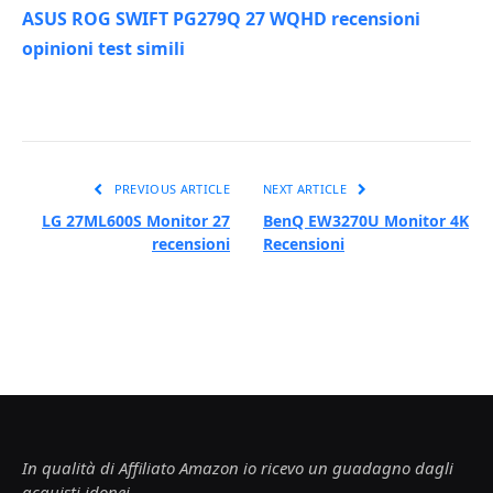
ASUS ROG SWIFT PG279Q 27 WQHD recensioni
opinioni test simili
PREVIOUS ARTICLE
NEXT ARTICLE
LG 27ML600S Monitor 27
BenQ EW3270U Monitor 4K
recensioni
Recensioni
In qualità di Affiliato Amazon io ricevo un guadagno dagli
acquisti idonei.