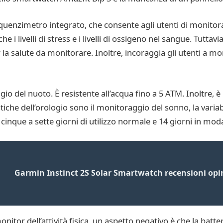
quenzimetro integrato, che consente agli utenti di monitorar
i livelli di stress e i livelli di ossigeno nel sangue. Tuttavia
 salute da monitorare. Inoltre, incoraggia gli utenti a monito
io del nuoto. È resistente all’acqua fino a 5 ATM. Inoltre, è
stiche dell’orologio sono il monitoraggio del sonno, la variab
cinque a sette giorni di utilizzo normale e 14 giorni in moda
Garmin Instinct 2S Solar Smartwatch recensioni opini
nitor dell’attività fisica, un aspetto negativo è che la batt