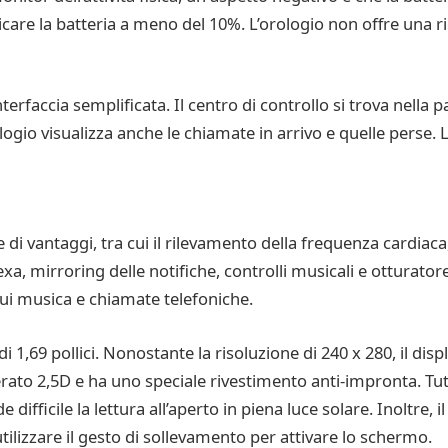
icare la batteria a meno del 10%. L’orologio non offre una ri
rfaccia semplificata. Il centro di controllo si trova nella p
orologio visualizza anche le chiamate in arrivo e quelle perse
di vantaggi, tra cui il rilevamento della frequenza cardiac
lexa, mirroring delle notifiche, controlli musicali e otturato
cui musica e chiamate telefoniche.
 1,69 pollici. Nonostante la risoluzione di 240 x 280, il dis
rato 2,5D e ha uno speciale rivestimento anti-impronta. Tutt
difficile la lettura all’aperto in piena luce solare. Inoltre, 
utilizzare il gesto di sollevamento per attivare lo schermo.