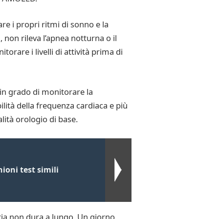
e i propri ritmi di sonno e la
, non rileva l’apnea notturna o il
rare i livelli di attività prima di
 in grado di monitorare la
ilità della frequenza cardiaca e più
lità orologio di base.
oni test simili
eria non dura a lungo. Un giorno