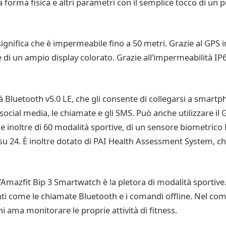
a forma fisica e altri parametri con il semplice tocco di un 
significa che è impermeabile fino a 50 metri. Grazie al GPS i
re di un ampio display colorato. Grazie all’impermeabilità IP
à Bluetooth v5.0 LE, che gli consente di collegarsi a smartp
i social media, le chiamate e gli SMS. Può anche utilizzare 
ne inoltre di 60 modalità sportive, di un sensore biometrico
su 24. È inoltre dotato di PAI Health Assessment System, ch
l’Amazfit Bip 3 Smartwatch è la pletora di modalità sportive
nti come le chiamate Bluetooth e i comandi offline. Nel com
hi ama monitorare le proprie attività di fitness.