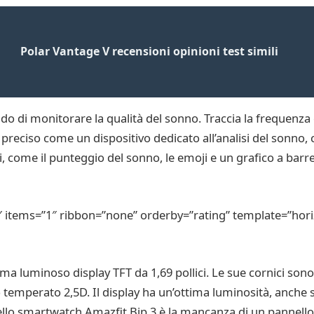
Polar Vantage V recensioni opinioni test simili
o di monitorare la qualità del sonno. Traccia la frequenza 
preciso come un dispositivo dedicato all’analisi del sonno, 
ili, come il punteggio del sonno, le emoji e un grafico a barre
″ items=”1″ ribbon=”none” orderby=”rating” template=”hori
 luminoso display TFT da 1,69 pollici. Le sue cornici sono r
 temperato 2,5D. Il display ha un’ottima luminosità, anche s
dello smartwatch Amazfit Bip 3 è la mancanza di un pannel