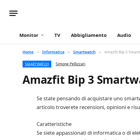
Monitor
TV
Abbigliamento
Audio
Home
Informatica
Smartwatch
Amazfit Bip 3 Smartw
»
»
»
Simone Pellizzari
SMARTWATCH
Amazfit Bip 3 Smartwa
Se state pensando di acquistare uno smartwa
articolo troverete recensioni, opinioni e ris
Caratteristiche
Se siete appassionati di informatica o di el