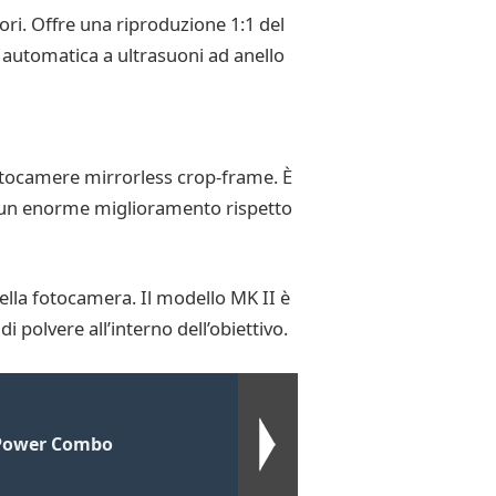
ri. Offre una riproduzione 1:1 del
 automatica a ultrasuoni ad anello
otocamere mirrorless crop-frame. È
de un enorme miglioramento rispetto
ella fotocamera. Il modello MK II è
 polvere all’interno dell’obiettivo.
2 Power Combo