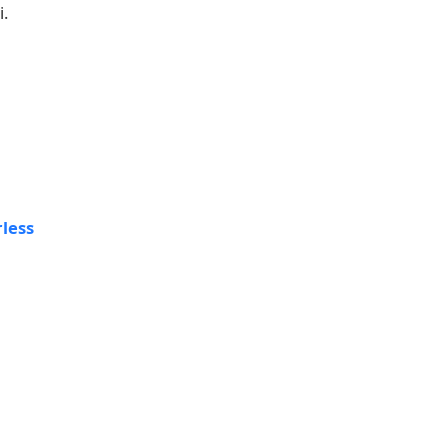
i.
less