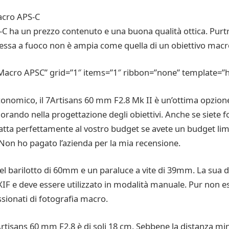
acro APS-C
-C ha un prezzo contenuto e una buona qualità ottica. Purt
ssa a fuoco non è ampia come quella di un obiettivo macr
acro APSC” grid=”1″ items=”1″ ribbon=”none” template=”h
economico, il 7Artisans 60 mm F2.8 Mk II è un’ottima opzione
iorando nella progettazione degli obiettivi. Anche se siete 
 adatta perfettamente al vostro budget se avete un budget li
Non ho pagato l’azienda per la mia recensione.
barilotto di 60mm e un paraluce a vite di 39mm. La sua dist
i EXIF e deve essere utilizzato in modalità manuale. Pur non
ssionati di fotografia macro.
tisans 60 mm F2.8 è di soli 18 cm. Sebbene la distanza min