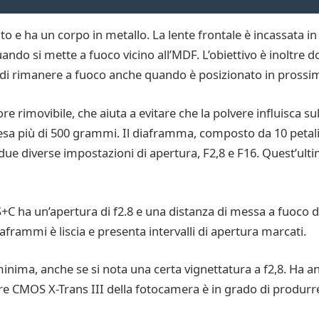
o e ha un corpo in metallo. La lente frontale è incassata in
ando si mette a fuoco vicino all’MDF. L’obiettivo è inoltre do
 di rimanere a fuoco anche quando è posizionato in prossim
e rimovibile, che aiuta a evitare che la polvere influisca sull
 pesa più di 500 grammi. Il diaframma, composto da 10 peta
 due diverse impostazioni di apertura, F2,8 e F16. Quest’ulti
C ha un’apertura di f2.8 e una distanza di messa a fuoco di
aframmi è liscia e presenta intervalli di apertura marcati.
è minima, anche se si nota una certa vignettatura a f2,8. H
sore CMOS X-Trans III della fotocamera è in grado di produ