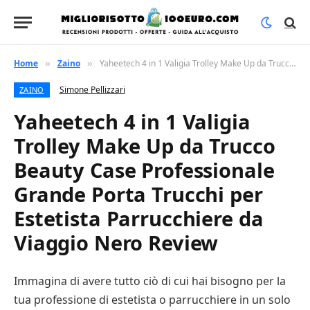
Home
Zaino
Yaheetech 4 in 1 Valigia Trolley Make Up da Trucco Beauty Case Professionale Grande Porta Trucchi per Estetista Parrucchiere da Viaggio Nero Review
»
»
Simone Pellizzari
ZAINO
Yaheetech 4 in 1 Valigia
Trolley Make Up da Trucco
Beauty Case Professionale
Grande Porta Trucchi per
Estetista Parrucchiere da
Viaggio Nero Review
Immagina di avere tutto ciò di cui hai bisogno per la
tua professione di estetista o parrucchiere in un solo