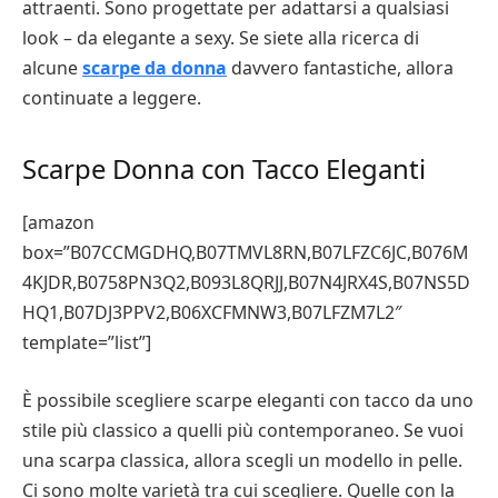
attraenti. Sono progettate per adattarsi a qualsiasi
look – da elegante a sexy. Se siete alla ricerca di
alcune
scarpe da donna
davvero fantastiche, allora
continuate a leggere.
Scarpe Donna con Tacco Eleganti
[amazon
box=”B07CCMGDHQ,B07TMVL8RN,B07LFZC6JC,B076M
4KJDR,B0758PN3Q2,B093L8QRJJ,B07N4JRX4S,B07NS5D
HQ1,B07DJ3PPV2,B06XCFMNW3,B07LFZM7L2″
template=”list”]
È possibile scegliere scarpe eleganti con tacco da uno
stile più classico a quelli più contemporaneo. Se vuoi
una scarpa classica, allora scegli un modello in pelle.
Ci sono molte varietà tra cui scegliere. Quelle con la