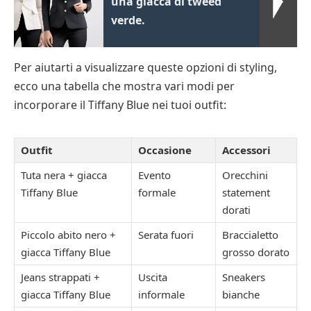
una giacca di tweed
verde.
Per aiutarti a visualizzare queste opzioni di styling,
ecco una tabella che mostra vari modi per
incorporare il Tiffany Blue nei tuoi outfit:
Outfit
Occasione
Accessori
Tuta nera + giacca
Evento
Orecchini
Tiffany Blue
formale
statement
dorati
Piccolo abito nero +
Serata fuori
Braccialetto
giacca Tiffany Blue
grosso dorato
Jeans strappati +
Uscita
Sneakers
giacca Tiffany Blue
informale
bianche