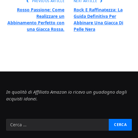
PREVIOUS ARTICLE
NEXT ARTICLE
Rosso Passione: Come
Rock E Raffinatezza: La
Realizzare un
Guida Definitiva Per
Abbinamento Perfetto con
Abbinare Una Giacca Di
una Giacca Rossa.
Pelle Nera
In qualità di Affiliato Amazon io ricevo un guadagno dagli
acquisti idonei.