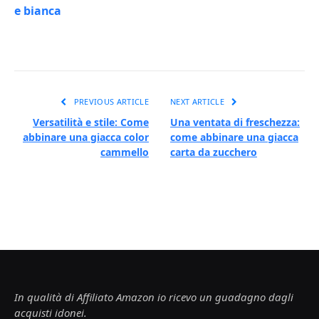
e bianca
PREVIOUS ARTICLE
NEXT ARTICLE
Versatilità e stile: Come
Una ventata di freschezza:
abbinare una giacca color
come abbinare una giacca
cammello
carta da zucchero
In qualità di Affiliato Amazon io ricevo un guadagno dagli
acquisti idonei.