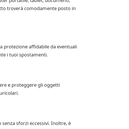
er portatile, tablet, documenti,
 tutto troverà comodamente posto in
a protezione affidabile da eventuali
te i tuoi spostamenti.
re e proteggere gli oggetti
ricolari.
senza sforzi eccessivi. Inoltre, è