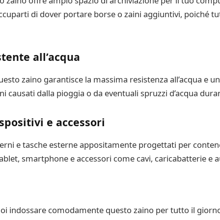
aino offre ampio spazio di archiviazione per il tuo comput
occuparti di dover portare borse o zaini aggiuntivi, poiché
tente all’acqua
uesto zaino garantisce la massima resistenza all’acqua e un
i causati dalla pioggia o da eventuali spruzzi d’acqua duran
positivi e accessori
erni e tasche esterne appositamente progettati per contene
tablet, smartphone e accessori come cavi, caricabatterie e au
 puoi indossare comodamente questo zaino per tutto il giorno 