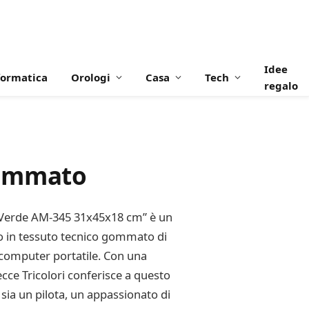
Idee
formatica
Orologi
Casa
Tech
regalo
gommato
to Verde AM-345 31x45x18 cm” è un
to in tessuto tecnico gommato di
o computer portatile. Con una
ecce Tricolori conferisce a questo
 sia un pilota, un appassionato di