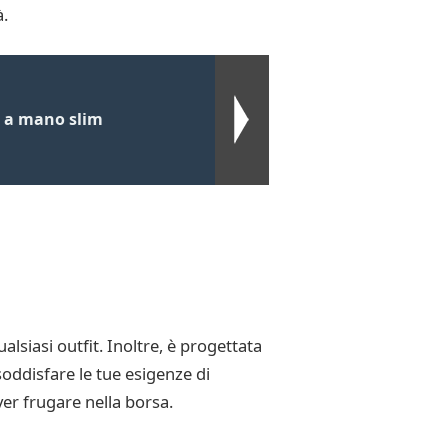
à.
 a mano slim
iasi outfit. Inoltre, è progettata
oddisfare le tue esigenze di
er frugare nella borsa.