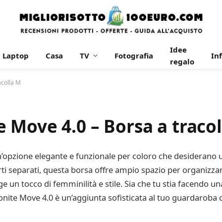
Idee
Laptop
Casa
TV
Fotografia
In
regalo
acolla M
 Move 4.0 – Borsa a traco
’opzione elegante e funzionale per coloro che desiderano un
i separati, questa borsa offre ampio spazio per organizzare
e un tocco di femminilità e stile. Sia che tu stia facendo u
msonite Move 4.0 è un’aggiunta sofisticata al tuo guardaroba