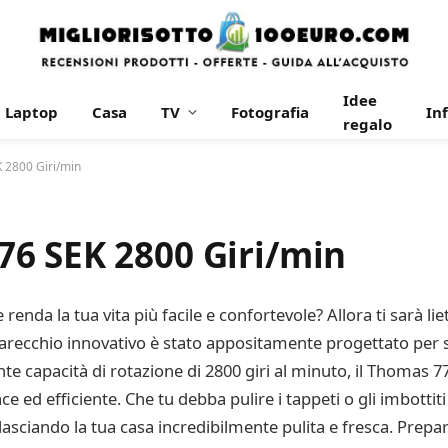
Idee
Laptop
Casa
TV
Fotografia
In
regalo
 2800 Giri/min
6 SEK 2800 Giri/min
enda la tua vita più facile e confortevole? Allora ti sarà li
ecchio innovativo è stato appositamente progettato per sem
e capacità di rotazione di 2800 giri al minuto, il Thomas 7
ace ed efficiente. Che tu debba pulire i tappeti o gli imbotti
, lasciando la tua casa incredibilmente pulita e fresca. Prep