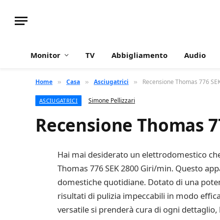
Monitor
TV
Abbigliamento
Audio
Home
Casa
Asciugatrici
Recensione Thomas 776 SEK
»
»
»
Simone Pellizzari
ASCIUGATRICI
Recensione Thomas 77
Hai mai desiderato un elettrodomestico che r
Thomas 776 SEK 2800 Giri/min. Questo appar
domestiche quotidiane. Dotato di una potent
risultati di pulizia impeccabili in modo effic
versatile si prenderà cura di ogni dettaglio