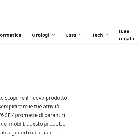
Idee
formatica
Orologi
Casa
Tech
regalo
eto scoprire il nuovo prodotto
plificare le tue attività
76 SEK promette di garantirti
ti dei mobili, questo prodotto
arati a goderti un ambiente