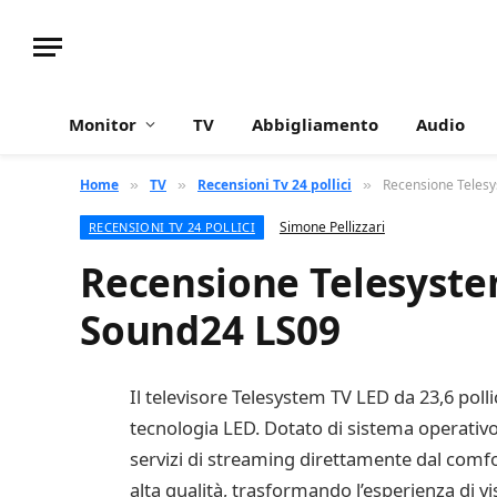
Monitor
TV
Abbigliamento
Audio
Home
TV
Recensioni Tv 24 pollici
Recensione Telesy
»
»
»
Simone Pellizzari
RECENSIONI TV 24 POLLICI
Recensione Telesystem
Sound24 LS09
Il televisore Telesystem TV LED da 23,6 poll
tecnologia LED. Dotato di sistema operativo
servizi di streaming direttamente dal comfo
alta qualità, trasformando l’esperienza di vis