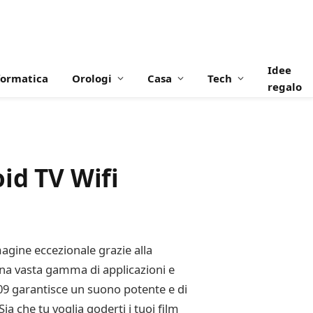
Idee
formatica
Orologi
Casa
Tech
regalo
id TV Wifi
magine eccezionale grazie alla
una vasta gamma di applicazioni e
S09 garantisce un suono potente e di
ia che tu voglia goderti i tuoi film