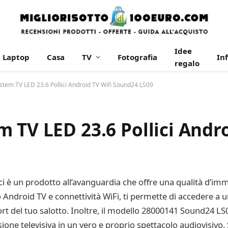
Idee
Laptop
Casa
TV
Fotografia
In
regalo
stem TV LED 23.6 Pollici Android TV Wifi Sound24 LS09
 TV LED 23.6 Pollici Andro
ici è un prodotto all’avanguardia che offre una qualità d’im
 Android TV e connettività WiFi, ti permette di accedere a 
rt del tuo salotto. Inoltre, il modello 28000141 Sound24 L
ione televisiva in un vero e proprio spettacolo audiovisivo. S