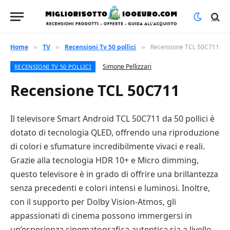
Home
TV
Recensioni Tv 50 pollici
Recensione TCL 50C711
»
»
»
Simone Pellizzari
RECENSIONI TV 50 POLLICI
Recensione TCL 50C711
Il televisore Smart Android TCL 50C711 da 50 pollici è
dotato di tecnologia QLED, offrendo una riproduzione
di colori e sfumature incredibilmente vivaci e reali.
Grazie alla tecnologia HDR 10+ e Micro dimming,
questo televisore è in grado di offrire una brillantezza
senza precedenti e colori intensi e luminosi. Inoltre,
con il supporto per Dolby Vision-Atmos, gli
appassionati di cinema possono immergersi in
un’esperienza cinematografica autentica sia a livello