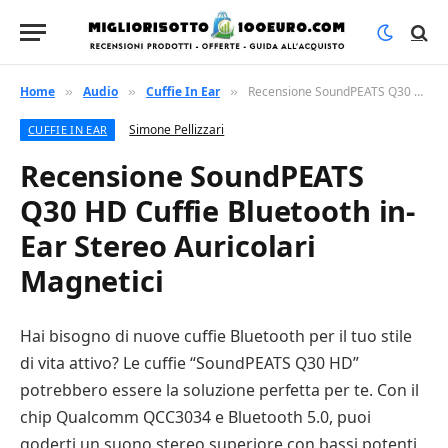
Home
Audio
Cuffie In Ear
Recensione SoundPEATS Q30 HD Cuffie Bluetooth in-Ear Stereo Auricolari Magnetici
»
»
»
Simone Pellizzari
CUFFIE IN EAR
Recensione SoundPEATS
Q30 HD Cuffie Bluetooth in-
Ear Stereo Auricolari
Magnetici
Hai bisogno di nuove cuffie Bluetooth per il tuo stile
di vita attivo? Le cuffie “SoundPEATS Q30 HD”
potrebbero essere la soluzione perfetta per te. Con il
chip Qualcomm QCC3034 e Bluetooth 5.0, puoi
goderti un suono stereo superiore con bassi potenti