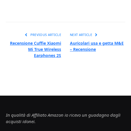
PREVIOUS ARTICLE
NEXT ARTICLE
Recensione Cuffie Xiaomi
Auricolari usa e getta M&E
Mi True Wireless
– Recensione
Earphones 2S
In qualità di Affiliato Amazon io ricevo un guadagno dagli
acquisti idonei.