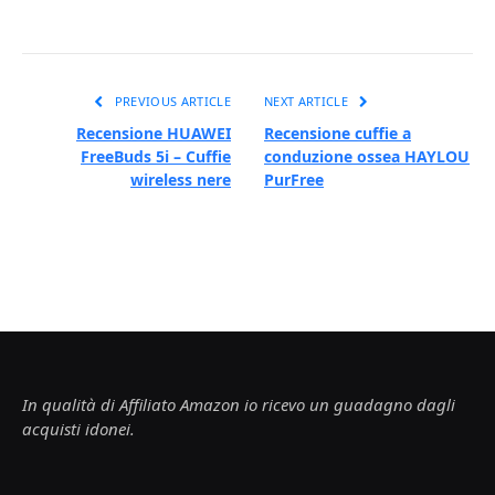
PREVIOUS ARTICLE
NEXT ARTICLE
Recensione HUAWEI
Recensione cuffie a
FreeBuds 5i – Cuffie
conduzione ossea HAYLOU
wireless nere
PurFree
In qualità di Affiliato Amazon io ricevo un guadagno dagli
acquisti idonei.