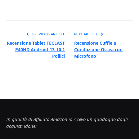
PREVIOUS ARTICLE
NEXT ARTICLE
Recensione Tablet TECLAST
Recensione Cuffie a
P40HD Android-13-10.1
Conduzione Ossea con
Pollici
Microfono
In qualità di Affiliato Amazon io ricevo un guadagno dagli
acquisti idonei.