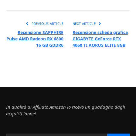
PREVIOUS ARTICLE
NEXT ARTICLE
Recensione SAPPHIRE
Recensione scheda grafica
Pulse AMD Radeon RX 6800
GIGABYTE GeForce RTX
16 GB GDDR6
4060 TI AORUS ELITE 8GB
In qualità di Affiliato Amazon io ricevo un guadagno dagli
acquisti idonei.