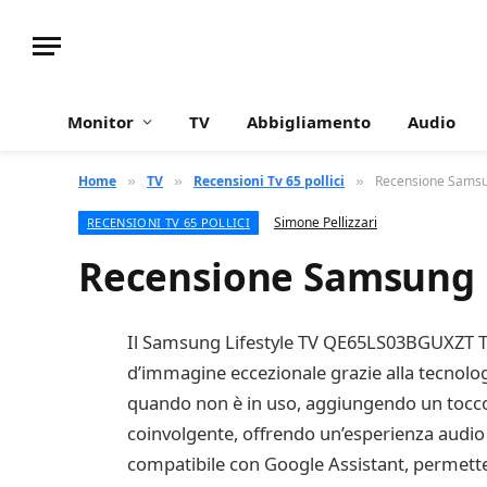
Monitor
TV
Abbigliamento
Audio
Home
TV
Recensioni Tv 65 pollici
Recensione Samsun
»
»
»
Simone Pellizzari
RECENSIONI TV 65 POLLICI
Recensione Samsung L
Il Samsung Lifestyle TV QE65LS03BGUXZT Th
d’immagine eccezionale grazie alla tecnolog
quando non è in uso, aggiungendo un tocco 
coinvolgente, offrendo un’esperienza audio d
compatibile con Google Assistant, permettend