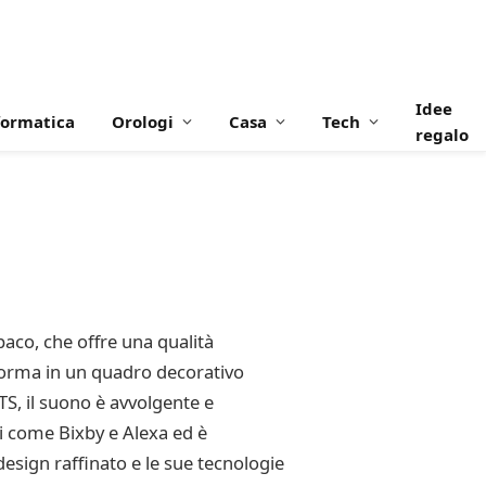
Idee
formatica
Orologi
Casa
Tech
regalo
co, che offre una qualità
sforma in un quadro decorativo
S, il suono è avvolgente e
li come Bixby e Alexa ed è
design raffinato e le sue tecnologie