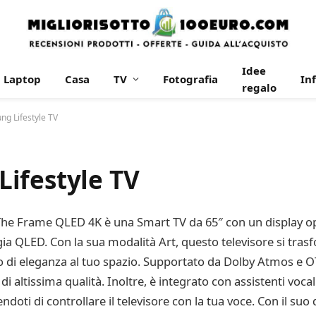
Idee
Laptop
Casa
TV
Fotografia
In
regalo
g Lifestyle TV
ifestyle TV
e Frame QLED 4K è una Smart TV da 65″ con un display opa
ia QLED. Con la sua modalità Art, questo televisore si tra
di eleganza al tuo spazio. Supportato da Dolby Atmos e OT
i altissima qualità. Inoltre, è integrato con assistenti voca
oti di controllare il televisore con la tua voce. Con il suo 