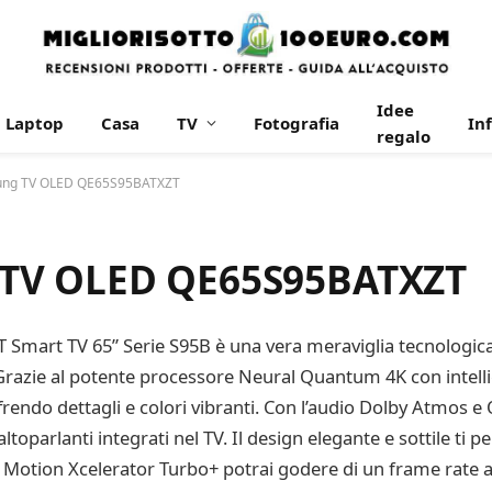
Idee
Laptop
Casa
TV
Fotografia
In
regalo
ung TV OLED QE65S95BATXZT
 TV OLED QE65S95BATXZT
rt TV 65” Serie S95B è una vera meraviglia tecnologica ch
 Grazie al potente processore Neural Quantum 4K con intellig
frendo dettagli e colori vibranti. Con l’audio Dolby Atmos e
ltoparlanti integrati nel TV. Il design elegante e sottile ti p
 Motion Xcelerator Turbo+ potrai godere di un frame rate a 