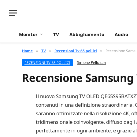
Monitor
TV
Abbigliamento
Audio
Home
TV
Recensioni Tv 65 pollici
Recensione Sams
»
»
»
Simone Pellizzari
RECENSIONI TV 65 POLLICI
Recensione Samsung
Il nuovo Samsung TV OLED QE65S95BATXZT Sma
contenuti in una definizione straordinaria.
saranno ottimizzate nella risoluzione 4K, of
tridimensionale coinvolgente, diffuso dagli a
perfettamente in ogni ambiente, e grazie al