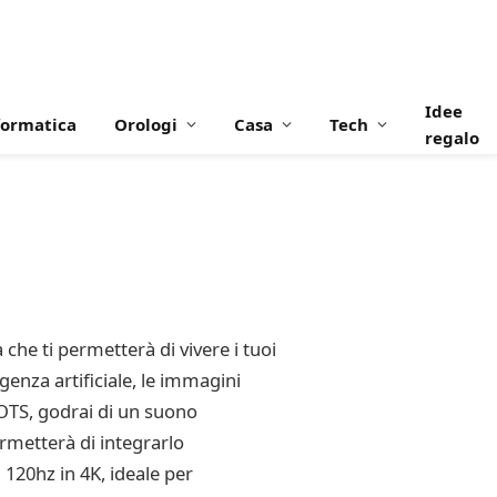
Idee
formatica
Orologi
Casa
Tech
regalo
e ti permetterà di vivere i tuoi
enza artificiale, le immagini
 OTS, godrai di un suono
ermetterà di integrarlo
120hz in 4K, ideale per