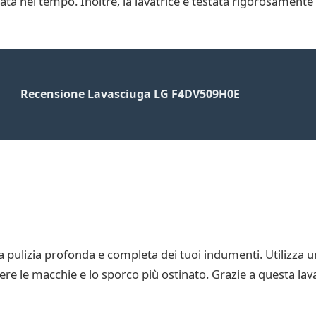
ata nel tempo. Inoltre, la lavatrice è testata rigorosamente 
Recensione Lavasciuga LG F4DV509H0E
na pulizia profonda e completa dei tuoi indumenti. Utilizza 
re le macchie e lo sporco più ostinato. Grazie a questa lavatr