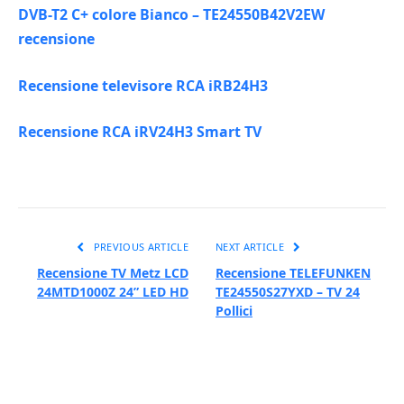
DVB-T2 C+ colore Bianco – TE24550B42V2EW
recensione
Recensione televisore RCA iRB24H3
Recensione RCA iRV24H3 Smart TV
PREVIOUS ARTICLE
NEXT ARTICLE
Recensione TV Metz LCD
Recensione TELEFUNKEN
24MTD1000Z 24” LED HD
TE24550S27YXD – TV 24
Pollici