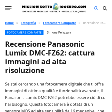
Home
Fotografia
Fotocamere Compatte
Recensione Panasonic Lumix DMC-FZ62: cattura immagini ad alta risoluzione
»
»
»
Simone Pellizzari
FOTOCAMERE COMPATTE
Recensione Panasonic
Lumix DMC-FZ62: cattura
immagini ad alta
risoluzione
Se stai cercando una fotocamera digitale che ti offra
immagini di ottima qualità e funzionalità avanzate, il
Panasonic Lumix DMC-FZ62 potrebbe essere ciò di cui
hai bisogno. Questa fotocamera è dotata di un
sensore MOS ad alta sensibilità da 16 megapixel, che