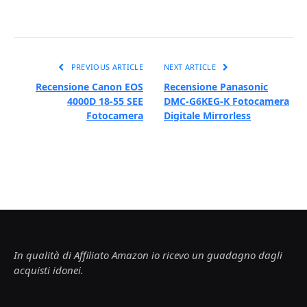
PREVIOUS ARTICLE
NEXT ARTICLE
Recensione Canon EOS
Recensione Panasonic
4000D 18-55 SEE
DMC-G6KEG-K Fotocamera
Fotocamera
Digitale Mirrorless
In qualità di Affiliato Amazon io ricevo un guadagno dagli
acquisti idonei.