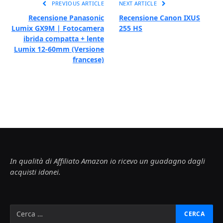
PREVIOUS ARTICLE
NEXT ARTICLE
Recensione Panasonic
Recensione Canon IXUS
Lumix GX9M | Fotocamera
255 HS
ibrida compatta + lente
Lumix 12-60mm (Versione
francese)
In qualità di Affiliato Amazon io ricevo un guadagno dagli
acquisti idonei.