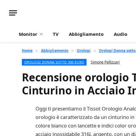
Monitor
TV
Abbigliamento
Audio
Home
Abbigliamento
Orologi
Orologi Donna sotto
»
»
»
Simone Pellizzari
OROLOGI DONNA SOTTO 300 EURO
Recensione orologio 
Cinturino in Acciaio I
Oggi ti presentiamo il Tissot Orologio Ana
orologio è caratterizzato da un cinturino in
colore bianco con lancette e indici color oro 
acciaio inossidabile 316L argento, con un d