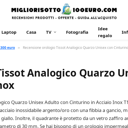
Idee
Laptop
Casa
TV
Fotografia
In
regalo
 300 euro
Recensione orologio Tissot Analogico Quarzo Unisex con Cinturino 
»
Tissot Analogico Quarzo U
nox
logico Quarzo Unisex Adulto con Cinturino in Acciaio Inox
 acciaio inossidabile argento/oro con una fibbia a gancio, 
giallo. Inoltre, il quadrante è protetto da un vetro zaffiro an
iametro di 30 mm. Se hai bisogno di un orologio impermeabi