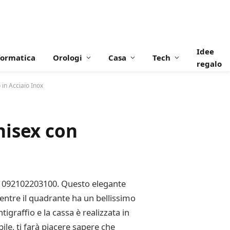
Idee
formatica
Orologi
Casa
Tech
regalo
in Acciaio Inox
nisex con
 T1092102203100. Questo elegante
mentre il quadrante ha un bellissimo
tigraffio e la cassa è realizzata in
le, ti farà piacere sapere che