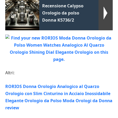
Recensione Calypso
Orologio da polso
Donna K5736/2
Altri:
RORIOS Donna Orologio Analogico al Quarzo
Orologio con Slim Cinturino in Acciaio Inossidabile
Elegante Orologio da Polso Moda Orologi da Donna
review