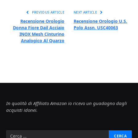
PREVIOUS ARTICLE
NEXT ARTICLE
Recensione Orologio
Recensione Orologio U.S.
Donna Fiore Dail Acciaio
Polo Assn. USC40063
INOX Mesh Cinturino
Analogico Al Quarzo
In qualità di Affiliato Amazon io ricevo un guadagno dagli
acquisti idonei.