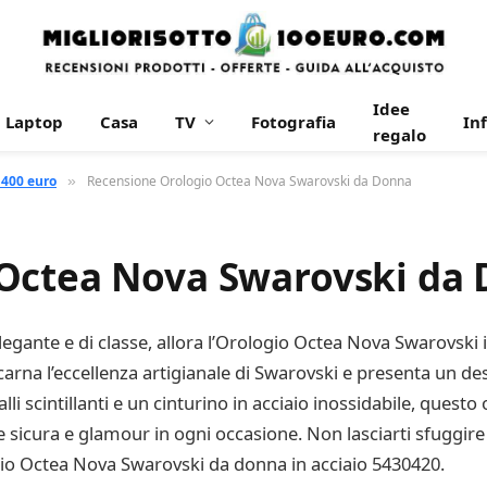
Idee
Laptop
Casa
TV
Fotografia
In
regalo
 400 euro
Recensione Orologio Octea Nova Swarovski da Donna
»
 Octea Nova Swarovski da
elegante e di classe, allora l’Orologio Octea Nova Swarovski
ncarna l’eccellenza artigianale di Swarovski e presenta un d
lli scintillanti e un cinturino in acciaio inossidabile, ques
ire sicura e glamour in ogni occasione. Non lasciarti sfuggi
logio Octea Nova Swarovski da donna in acciaio 5430420.