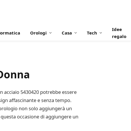
Idee
formatica
Orologi
Casa
Tech
regalo
 Donna
 in acciaio 5430420 potrebbe essere
esign affascinante e senza tempo.
to orologio non solo aggiungerà un
re questa occasione di aggiungere un