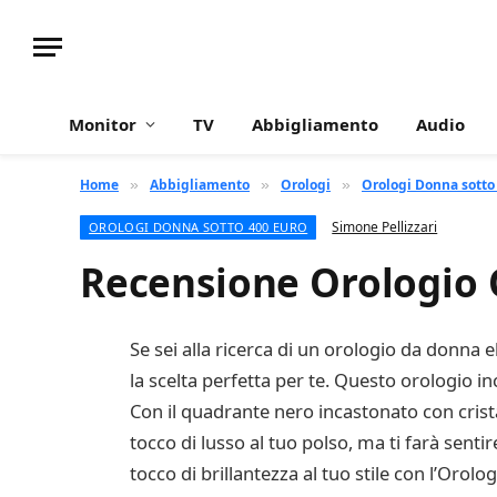
Monitor
TV
Abbigliamento
Audio
Home
Abbigliamento
Orologi
Orologi Donna sotto
»
»
»
Simone Pellizzari
OROLOGI DONNA SOTTO 400 EURO
Recensione Orologio
Se sei alla ricerca di un orologio da donna 
la scelta perfetta per te. Questo orologio i
Con il quadrante nero incastonato con crista
tocco di lusso al tuo polso, ma ti farà sent
tocco di brillantezza al tuo stile con l’Oro