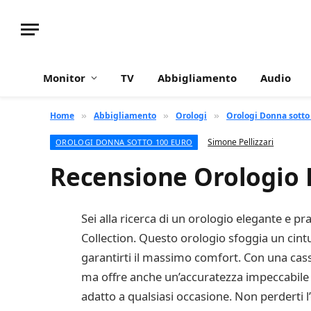
Monitor
TV
Abbigliamento
Audio
Home
Abbigliamento
Orologi
Orologi Donna sotto
»
»
»
Simone Pellizzari
OROLOGI DONNA SOTTO 100 EURO
Recensione Orologio
Sei alla ricerca di un orologio elegante e p
Collection. Questo orologio sfoggia un cintur
garantirti il massimo comfort. Con una cas
ma offre anche un’accuratezza impeccabile n
adatto a qualsiasi occasione. Non perderti 