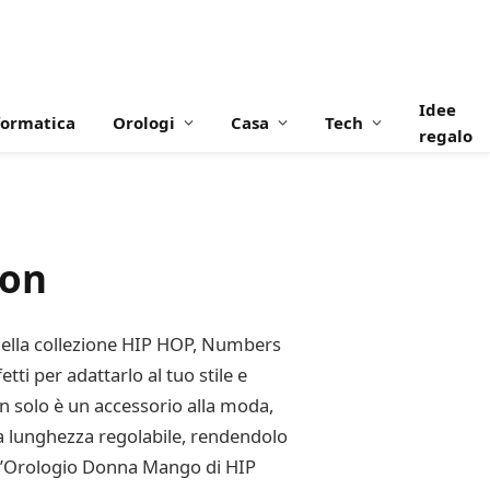
Idee
formatica
Orologi
Casa
Tech
regalo
ion
o della collezione HIP HOP, Numbers
tti per adattarlo al tuo stile e
 solo è un accessorio alla moda,
na lunghezza regolabile, rendendolo
n l’Orologio Donna Mango di HIP