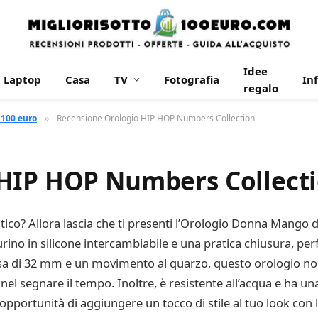
Idee
Laptop
Casa
TV
Fotografia
In
regalo
 100 euro
Recensione Orologio HIP HOP Numbers Collection
»
 HIP HOP Numbers Collect
ratico? Allora lascia che ti presenti l’Orologio Donna Mang
ino in silicone intercambiabile e una pratica chiusura, perfe
sa di 32 mm e un movimento al quarzo, questo orologio non
el segnare il tempo. Inoltre, è resistente all’acqua e ha u
l’opportunità di aggiungere un tocco di stile al tuo look co