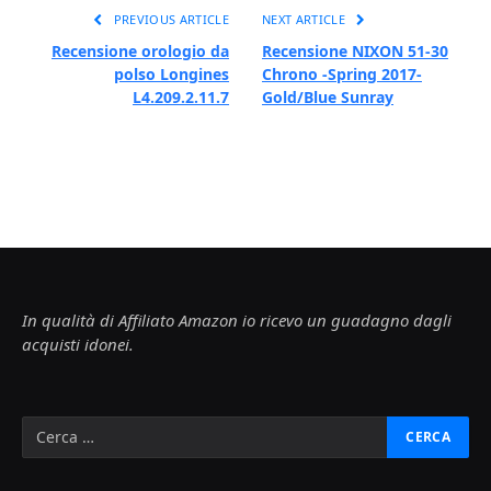
PREVIOUS ARTICLE
NEXT ARTICLE
Recensione orologio da
Recensione NIXON 51-30
polso Longines
Chrono -Spring 2017-
L4.209.2.11.7
Gold/Blue Sunray
In qualità di Affiliato Amazon io ricevo un guadagno dagli
acquisti idonei.