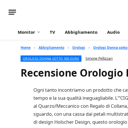
Monitor
TV
Abbigliamento
Audio
Home
Abbigliamento
Orologi
Orologi Donna sotto
»
»
»
Simone Pellizzari
OROLOGI DONNA SOTTO 500 EURO
Recensione Orologio 
Ogni tanto incontriamo un prodotto che catt
tempo e la sua qualità ineguagliabile. L'
al Quarzo/Meccanico con Regalo di Collana, C
sguardo, con una cassa dai petali multistra
di design Holscher Design, questo orologio 