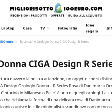
Idee
Laptop
Casa
TV
Fotografia
In
regalo
 500 euro
Recensione Orologio Donna CIGA Design R Series
»
Donna CIGA Design R Seri
ura davvero la nostra attenzione, un oggetto che si distin
”CIGA Design Orologio Donna – R Series Rosa di Danimarc
inturino in Milanese o Pelle” è uno di quegli orologi. La su
to che richiama la forma di una delicata rosa di Danimarca
iconico unisce lo stile minimalista scandinavo con un tocc