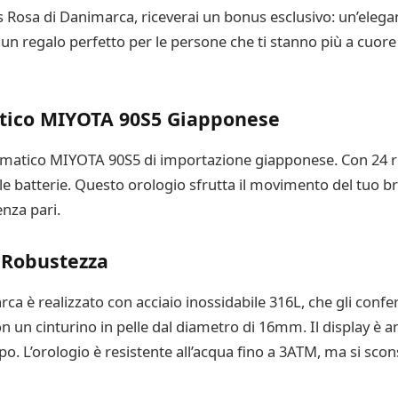
 Rosa di Danimarca, riceverai un bonus esclusivo: un’elegan
un regalo perfetto per le persone che ti stanno più a cuore
atico MIYOTA 90S5 Giapponese
omatico MIYOTA 90S5 di importazione giapponese. Con 24 rub
e batterie. Questo orologio sfrutta il movimento del tuo br
nza pari.
e Robustezza
ca è realizzato con acciaio inossidabile 316L, che gli confe
un cinturino in pelle dal diametro di 16mm. Il display è anal
. L’orologio è resistente all’acqua fino a 3ATM, ma si scons