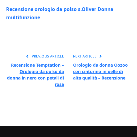
Recensione orologio da polso s.Oliver Donna
multifunzione
PREVIOUS ARTICLE
NEXT ARTICLE
Recensione Temptation –
Orologio da donna Oozoo
Orologio da polso da
con cinturino in pelle di
donna in nero con petali di
alta qualità – Recensione
rosa