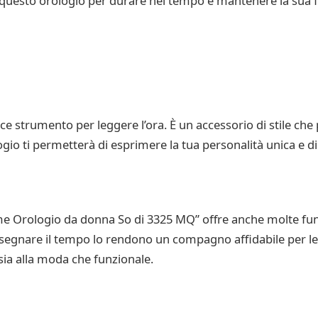
i di questo orologio per durare nel tempo e mantenere la sua 
e strumento per leggere l’ora. È un accessorio di stile che
gio ti permetterà di esprimere la tua personalità unica e di d
Time Orologio da donna So di 3325 MQ” offre anche molte fun
 segnare il tempo lo rendono un compagno affidabile per le t
sia alla moda che funzionale.