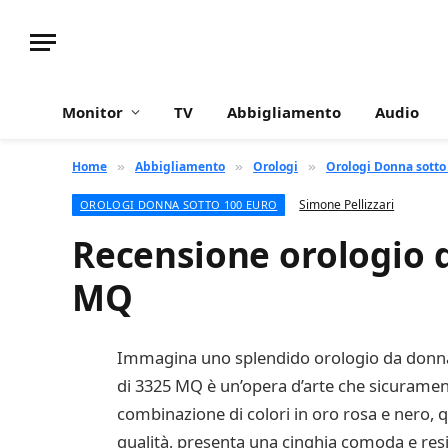
Monitor
TV
Abbigliamento
Audio
Home
Abbigliamento
Orologi
Orologi Donna sotto
»
»
»
Simone Pellizzari
OROLOGI DONNA SOTTO 100 EURO
Recensione orologio d
MQ
Immagina uno splendido orologio da donna ch
di 3325 MQ è un’opera d’arte che sicurament
combinazione di colori in oro rosa e nero, q
qualità, presenta una cinghia comoda e resis