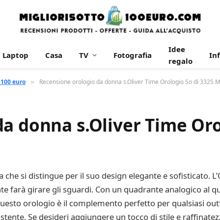
Idee
Laptop
Casa
TV
Fotografia
In
regalo
 100 euro
Recensione orologio da donna s.Oliver Time Orologio So di 3325 
»
a donna s.Oliver Time Oro
e si distingue per il suo design elegante e sofisticato. L
e farà girare gli sguardi. Con un quadrante analogico al q
uesto orologio è il complemento perfetto per qualsiasi outfi
tente. Se desideri aggiungere un tocco di stile e raffinatezz