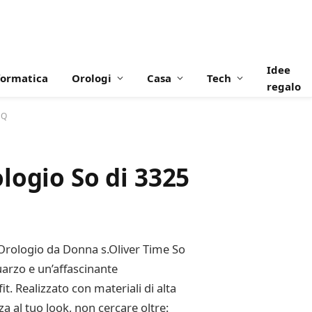
Idee
formatica
Orologi
Casa
Tech
regalo
MQ
logio So di 3325
’Orologio da Donna s.Oliver Time So
uarzo e un’affascinante
t. Realizzato con materiali di alta
a al tuo look, non cercare oltre: