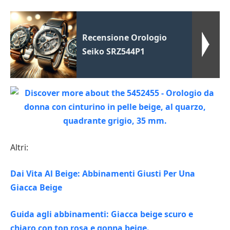
Recensione Orologio
Seiko SRZ544P1
Altri:
Dai Vita Al Beige: Abbinamenti Giusti Per Una
Giacca Beige
Guida agli abbinamenti: Giacca beige scuro e
chiaro con top rosa e gonna beige.