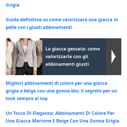
Grigia
Guida definitiva su come valorizzare una giacca in
pelle con i giusti abbinamenti
La giacca gessata: come
valorizzarla con gli
abbinamenti giusti
Migliori abbinamenti di colore per una giacca
grigia e beige con una gonna blu: il segreto per un
look sempre al top
Un Tocco Di Eleganza: Abbinamenti Di Colore Per
Una Giacca Marrone E Beige Con Una Gonna Grigia