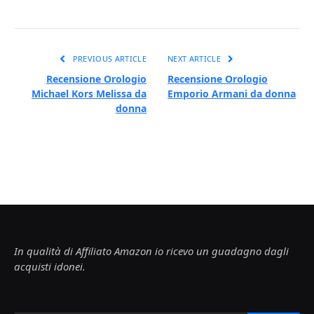
PREVIOUS ARTICLE
NEXT ARTICLE
Recensione Orologio
Recensione Orologio
Michael Kors Melissa da
Emporio Armani da donna
donna
In qualità di Affiliato Amazon io ricevo un guadagno dagli
acquisti idonei.