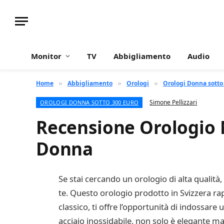
Monitor
TV
Abbigliamento
Audio
Home
Abbigliamento
Orologi
Orologi Donna sotto
»
»
»
Simone Pellizzari
OROLOGI DONNA SOTTO 300 EURO
Recensione Orologio 
Donna
Se stai cercando un orologio di alta qualità
te. Questo orologio prodotto in Svizzera rap
classico, ti offre l’opportunità di indossare 
acciaio inossidabile, non solo è elegante ma