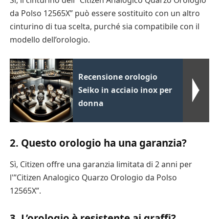
Sì, il cinturino dell'”Citizen Analogico Quarzo Orologio
da Polso 12565X” può essere sostituito con un altro
cinturino di tua scelta, purché sia compatibile con il
modello dell’orologio.
Recensione orologio
Seiko in acciaio inox per
donna
2. Questo orologio ha una garanzia?
Sì, Citizen offre una garanzia limitata di 2 anni per
l'”Citizen Analogico Quarzo Orologio da Polso
12565X”.
3. L’orologio è resistente ai graffi?