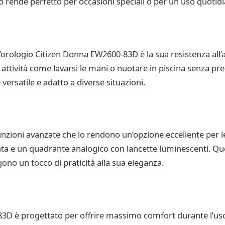
o rende perfetto per occasioni speciali o per un uso quotid
l’orologio Citizen Donna EW2600-83D è la sua resistenza all’a
e attività come lavarsi le mani o nuotare in piscina senza p
ersatile e adatto a diverse situazioni.
funzioni avanzate che lo rendono un’opzione eccellente per
ata e un quadrante analogico con lancette luminescenti. Que
gono un tocco di praticità alla sua eleganza.
D è progettato per offrire massimo comfort durante l’uso. I