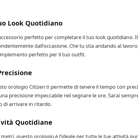
Tuo Look Quotidiano
cessorio perfetto per completare il tuo look quotidiano. I
ipendentemente dall’occasione. Che tu stia andando al lavo
mplemento perfetto per il tuo outfit.
Precisione
to orologio Citizen ti permette di tenere il tempo con prec
e una precisione impeccabile nel segnare le ore. Sarai semp
i arrivare in ritardo.
ività Quotidiane
0 metri, questo orologio è l’ideale per tutte le tue attività q