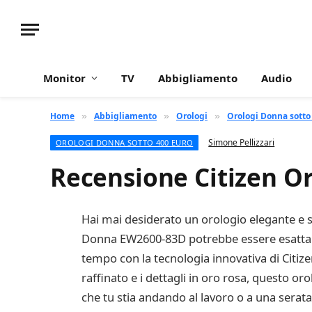
Monitor
TV
Abbigliamento
Audio
Home
Abbigliamento
Orologi
Orologi Donna sotto
»
»
»
Simone Pellizzari
OROLOGI DONNA SOTTO 400 EURO
Recensione Citizen 
Hai mai desiderato un orologio elegante e sof
Donna EW2600-83D potrebbe essere esattame
tempo con la tecnologia innovativa di Citize
raffinato e i dettagli in oro rosa, questo or
che tu stia andando al lavoro o a una serata