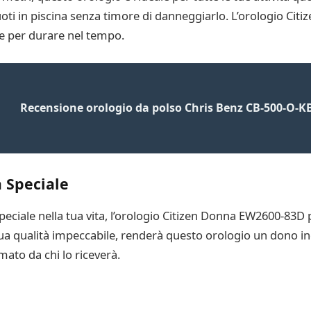
nuoti in piscina senza timore di danneggiarlo. L’orologio C
a e per durare nel tempo.
Recensione orologio da polso Chris Benz CB-500-O-K
 Speciale
ciale nella tua vita, l’orologio Citizen Donna EW2600-83D po
 sua qualità impeccabile, renderà questo orologio un dono i
ato da chi lo riceverà.