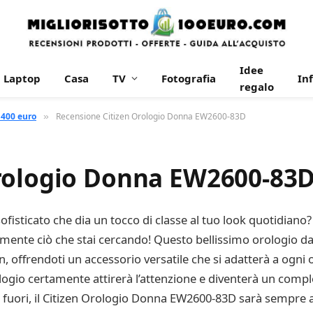
Idee
Laptop
Casa
TV
Fotografia
In
regalo
 400 euro
Recensione Citizen Orologio Donna EW2600-83D
»
Orologio Donna EW2600-83
isticato che dia un tocco di classe al tuo look quotidiano? S
nte ciò che stai cercando! Questo bellissimo orologio d
n, offrendoti un accessorio versatile che si adatterà a ogni 
ologio certamente attirerà l’attenzione e diventerà un comple
 fuori, il Citizen Orologio Donna EW2600-83D sarà sempre al 