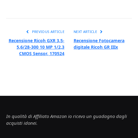
PREVIOUS ARTICLE
NEXT ARTICLE
Recensione Ricoh GXR 3,5-
Recensione Fotocamera
5,6/28-300 10 MP 1/2,3
digitale Ricoh GR IIIx
CMOS Sensor, 170524
In qualità di Affiliato Amazon io ricevo un guadagno dagli
acquisti idonei.