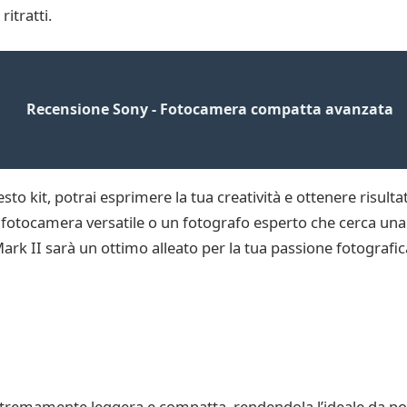
itratti.
Recensione Sony - Fotocamera compatta avanzata
uesto kit, potrai esprimere la tua creatività e ottenere risulta
una fotocamera versatile o un fotografo esperto che cerca un
rk II sarà un ottimo alleato per la tua passione fotografic
remamente leggera e compatta, rendendola l’ideale da por