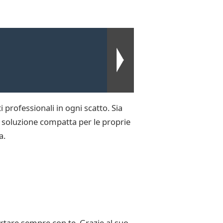
ti professionali in ogni scatto. Sia
a soluzione compatta per le proprie
a.
tare sempre con te. Grazie al suo