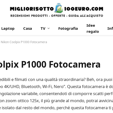
Idee
Laptop
Casa
TV
Fotografia
In
regalo
 Nikon Coolpix P1000 Fotocamera
olpix P1000 Fotocamera
dibili e filmati con una qualità straordinaria? Beh, ora puoi
 4K/UHD, Bluetooth, Wi-Fi, Nero”. Questa fotocamera è dot
ngolazione variabile, consentendoti di comporre scatti perfe
 con zoom ottico 125x, il più grande al mondo, potrai avvici
 isolato dal resto del mondo, perché questa fotocamera ti 