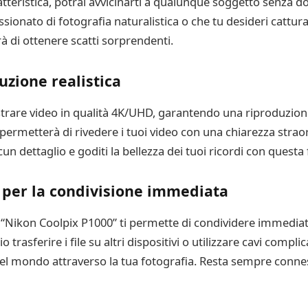
atteristica, potrai avvicinarti a qualunque soggetto senza 
sionato di fotografia naturalistica o che tu desideri cattura
 di ottenere scatti sorprendenti.
zione realistica
trare video in qualità 4K/UHD, garantendo una riproduzione 
permetterà di rivedere i tuoi video con una chiarezza straord
 dettaglio e goditi la bellezza dei tuoi ricordi con questa 
 per la condivisione immediata
la “Nikon Coolpix P1000” ti permette di condividere immediat
 trasferire i file su altri dispositivi o utilizzare cavi compl
 del mondo attraverso la tua fotografia. Resta sempre conn