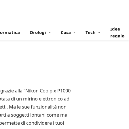
Idee
formatica
Orologi
Casa
Tech
regalo
 grazie alla “Nikon Coolpix P1000
ata di un mirino elettronico ad
tti. Ma le sue funzionalità non
narti a soggetti lontani come mai
permette di condividere i tuoi