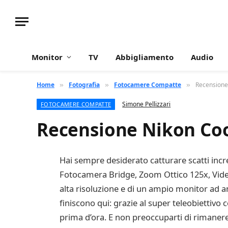
Monitor
TV
Abbigliamento
Audio
Home
Fotografia
Fotocamere Compatte
Recensione
»
»
»
Simone Pellizzari
FOTOCAMERE COMPATTE
Recensione Nikon Co
Hai sempre desiderato catturare scatti incre
Fotocamera Bridge, Zoom Ottico 125x, Video
alta risoluzione e di un ampio monitor ad a
finiscono qui: grazie al super teleobiettivo
prima d’ora. E non preoccuparti di rimanere