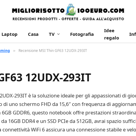
Idee
Laptop
Casa
TV
Fotografia
In
regalo
aming
Recensione MSI Thin GF63 12UDX-293IT
»
GF63 12UDX-293IT
DX-293IT è la soluzione ideale per gli appassionati di gio
 di uno schermo FHD da 15,6″ con frequenza di aggiorname
a 6GB GDDR6, questo notebook offre prestazioni straordina
da 16GB DDR4 e un SSD PCIe da 512GB, avrai spazio sufficient
. La connettività WiFi 6 assicura una connessione stabile e ve