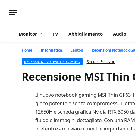
Monitor
TV
Abbigliamento
Audio
Home
Informatica
Laptop
Recensioni Notebook G
»
»
»
Simone Pellizzari
RECENSIONI NOTEBOOK GAMING
Recensione MSI Thin 
Il nuovo notebook gaming MSI Thin GF63 12U
gioco potente e senza compromessi. Dotato
12650H e scheda grafica Nvidia RTX 3050 d
fluido e immagini dettagliate. Con una RAM 
preferiti e archiviare i tuoi file importanti