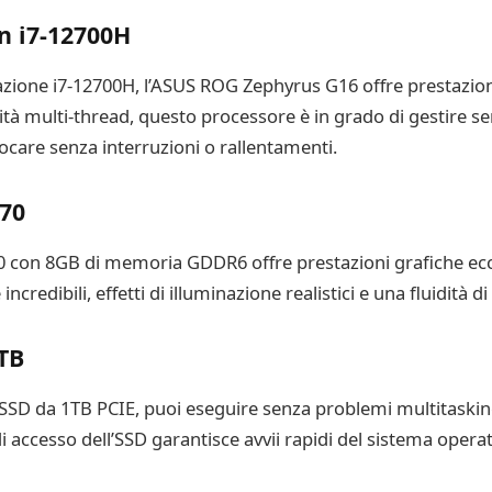
n i7-12700H
zione i7-12700H, l’ASUS ROG Zephyrus G16 offre prestazioni 
cità multi-thread, questo processore è in grado di gestire se
ocare senza interruzioni o rallentamenti.
70
con 8GB di memoria GDDR6 offre prestazioni grafiche eccez
credibili, effetti di illuminazione realistici e una fluidità d
TB
D da 1TB PCIE, puoi eseguire senza problemi multitasking
 di accesso dell’SSD garantisce avvii rapidi del sistema opera