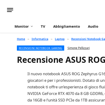
Monitor
TV
Abbigliamento
Audio
Home
Informatica
Laptop
Recensioni Notebook G
»
»
»
Simone Pellizzari
RECENSIONI NOTEBOOK GAMING
Recensione ASUS RO
Il nuovo notebook ASUS ROG Zephyrus G16 G
giocatori e per i professionisti. Dotato di
notebook ti offre un’esperienza di gioco fl
NVIDIA GeForce RTX 4070 da 8 GB GDDR6, è in
da 16GB e l’unità SSD PCIe da 1TB assicurano