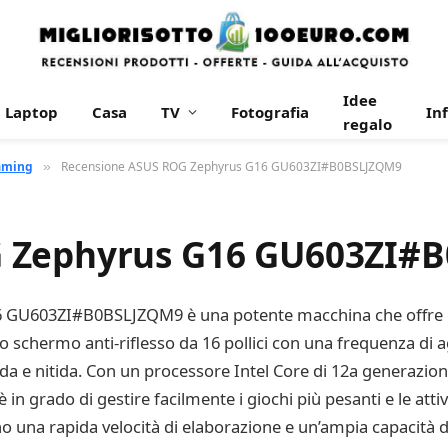
Idee
Laptop
Casa
TV
Fotografia
In
regalo
aming
Recensione ASUS ROG Zephyrus G16 GU603ZI#B0BSLJZQM9
»
G Zephyrus G16 GU603ZI#
U603ZI#B0BSLJZQM9 è una potente macchina che offre pres
 uno schermo anti-riflesso da 16 pollici con una frequenza d
uida e nitida. Con un processore Intel Core di 12a generazio
 grado di gestire facilmente i giochi più pesanti e le attiv
 una rapida velocità di elaborazione e un’ampia capacità di 