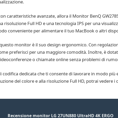
ualizzazione.
 con caratteristiche avanzate, allora il Monitor BenQ GW278
a risoluzione Full HD e una tecnologia IPS per una visualizza
do conveniente per alimentare il tuo MacBook o altri dispos
i questo monitor è il suo design ergonomico. Con regolazioni
come preferisci per una maggiore comodità. Inoltre, è dota
 videoconferenze o chiamate online senza problemi di rumo
codifica dedicata che ti consente di lavorare in modo più 
zione del colore e alla risoluzione Full HD, potrai vedere i d
Recensione monitor LG 27UN880 UltraHD 4K ERGO