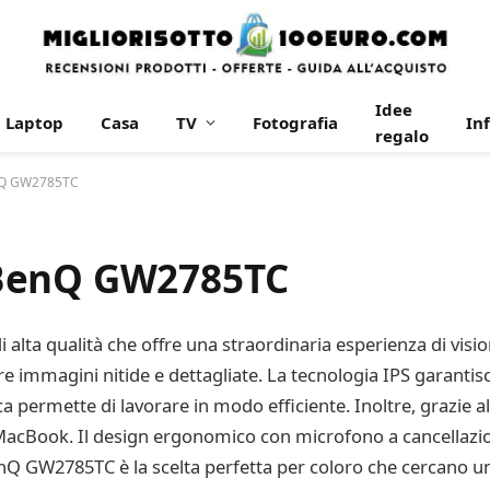
Idee
Laptop
Casa
TV
Fotografia
In
regalo
nQ GW2785TC
 BenQ GW2785TC
ta qualità che offre una straordinaria esperienza di vision
re immagini nitide e dettagliate. La tecnologia IPS garantis
ca permette di lavorare in modo efficiente. Inoltre, grazie al
o MacBook. Il design ergonomico con microfono a cancellazio
nQ GW2785TC è la scelta perfetta per coloro che cercano u