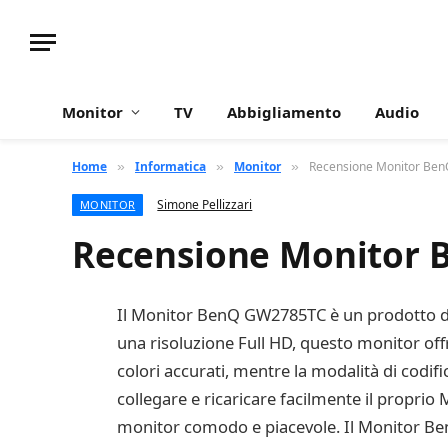
Monitor
TV
Abbigliamento
Audio
Home
Informatica
Monitor
Recensione Monitor Be
»
»
»
Simone Pellizzari
MONITOR
Recensione Monitor
Il Monitor BenQ GW2785TC è un prodotto di al
una risoluzione Full HD, questo monitor off
colori accurati, mentre la modalità di codifi
collegare e ricaricare facilmente il propri
monitor comodo e piacevole. Il Monitor Be