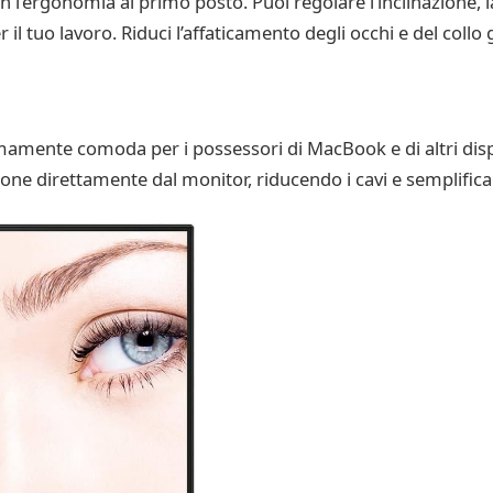
ergonomia al primo posto. Puoi regolare l’inclinazione, la r
 il tuo lavoro. Riduci l’affaticamento degli occhi e del collo 
emamente comoda per i possessori di MacBook e di altri dispo
one direttamente dal monitor, riducendo i cavi e semplifican