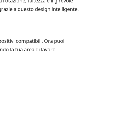
otazione, l’altezza e il girevole
grazie a questo design intelligente.
sitivi compatibili. Ora puoi
do la tua area di lavoro.