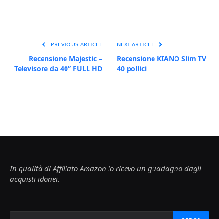
PREVIOUS ARTICLE
NEXT ARTICLE
Recensione Majestic –
Recensione KIANO Slim TV
Televisore da 40” FULL HD
40 pollici
In qualità di Affiliato Amazon io ricevo un guadagno dagli
acquisti idonei.